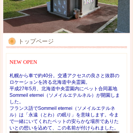
トップページ
NEW OPEN
札幌から車で約40分。交通アクセスの良さと抜群の
ロケーションを誇る北海道中央霊園。
平成27年5月、北海道中央霊園内にペット合同墓地
Sommeil eternei（ソメイルエテルネル）が開園しま
した。
フランス語でSommeil eternei（ソメイルエテルネ
ル）は「永遠（とわ）の眠り」を意味します。今ま
で一緒にいてくれたペットの安らかな場所でありた
いとの想いを込めて、この名前が付けられました。