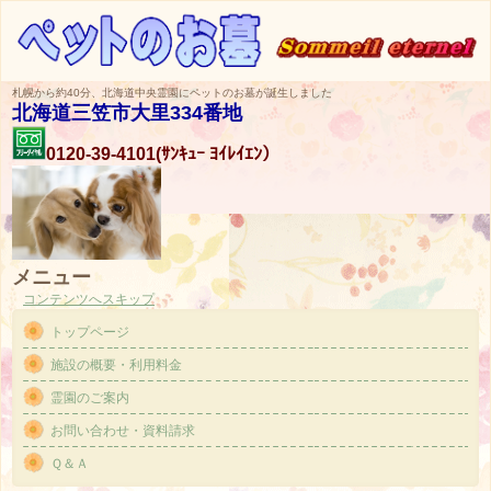
札幌から約40分、北海道中央霊園にペットのお墓が誕生しました
北海道三笠市大里334番地
0120-39-4101(ｻﾝｷｭｰ ﾖｲﾚｲｴﾝ）
メニュー
コンテンツへスキップ
トップページ
施設の概要・利用料金
霊園のご案内
お問い合わせ・資料請求
Ｑ＆Ａ